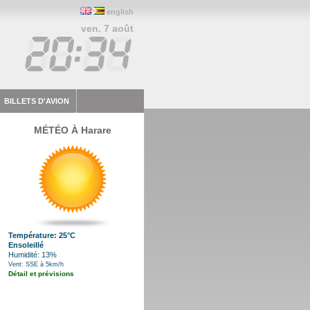
english
ven. 7 août
BILLETS D'AVION
MÉTÉO À Harare
Température: 25°C
Ensoleillé
Humidité: 13%
Vent: SSE à 5km/h
Détail et prévisions