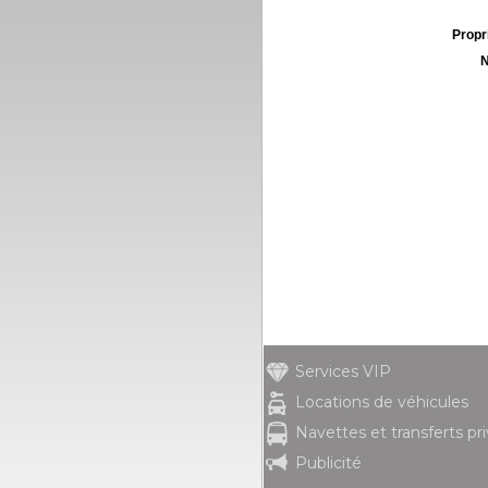
Propri
N
Services VIP
Locations de véhicules
Navettes et transferts pr
Publicité