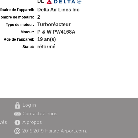
DL
Delta Air Lines Inc
étaire de l'appareil:
2
ombre de moteurs:
Turboréacteur
Type de moteur:
P & W PW4168A
Moteur:
19 an(s)
Age de l'appareil:
réformé
Statut:
Log in
Contactez-nous
ivés
A propos
2015-2019 Harare-Airport.com.