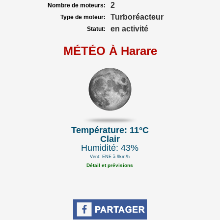
2
Nombre de moteurs:
Turboréacteur
Type de moteur:
en activité
Statut:
MÉTÉO À Harare
Température: 11°C
Clair
Humidité: 43%
Vent: ENE à 9km/h
Détail et prévisions