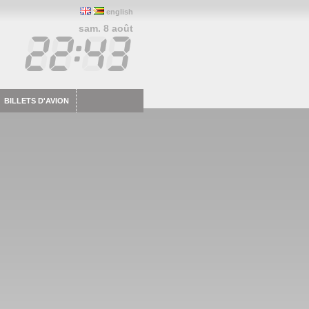
english
sam. 8 août
BILLETS D'AVION