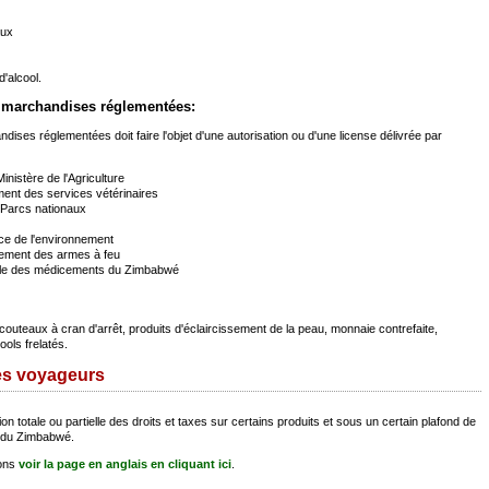
aux
d'alcool.
s marchandises réglementées:
ndises réglementées doit faire l'objet d'une autorisation ou d'une license délivrée par
inistère de l'Agriculture
nt des services vétérinaires
Parcs nationaux
e de l'environnement
rement des armes à feu
rôle des médicements du Zimbabwé
outeaux à cran d'arrêt, produits d'éclaircissement de la peau, monnaie contrefaite,
ools frelatés.
les voyageurs
 totale ou partielle des droits et taxes sur certains produits et sous un certain plafond de
re du Zimbabwé.
ions
voir la page en anglais en cliquant ici
.