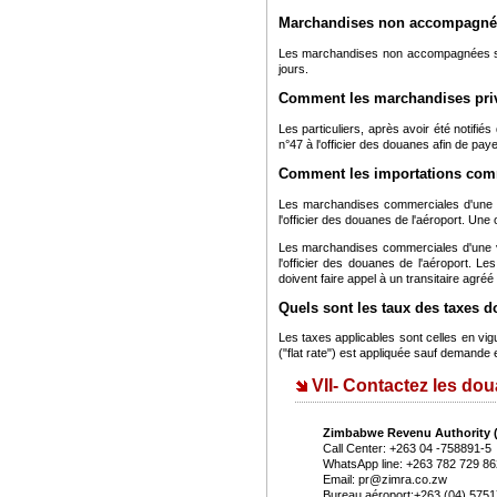
Marchandises non accompagné
Les marchandises non accompagnées son
jours.
Comment les marchandises pri
Les particuliers, après avoir été notifié
n°47 à l'officier des douanes afin de paye
Comment les importations comm
Les marchandises commerciales d'une
l'officier des douanes de l'aéroport. Un
Les marchandises commerciales d'une 
l'officier des douanes de l'aéroport. L
doivent faire appel à un transitaire agréé
Quels sont les taux des taxes 
Les taxes applicables sont celles en vi
("flat rate") est appliquée sauf demande 
VII- Contactez les d
Zimbabwe Revenu Authority 
Call Center: +263 04 -758891-5
WhatsApp line: +263 782 729 86
Email: pr@zimra.co.zw
Bureau aéroport:+263 (04) 5751