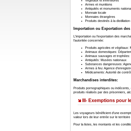
Végétaux et invertébrés
Armes et munitions
Antiquités et monuments nation
Monnaie locale
Monnaies étrangères
Produits destinés à la distillation 
Importation ou Exportation de
L'importation ou l'exportation des marcha
l'autoritée concernée:
Produits agricoles et végétaux: M
Animaux domestiques: Départeme
Animaux sauvages et trophées: 
Antiquités: Musées nationaux
Substances dangereuses: Agenc
Armes à feu: Agence d'enregist
Médicaments: Autorité de cont
Marchandises interdites:
Produits pornographiques ou indécents, c
produits réalisés par des prisonniers, alc
III- Exemptions pour 
Les voyageurs bénéficient d'une exemption
valeur lors de leur entrée sur le territoi
Pour la listes, les montants et les condit