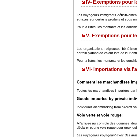
IV- Exemptions pour l
Les voyageurs immigrants définitivement
et taxes sur certains produits et sous un 
Pour la listes, les montants et les condit
V- Exemptions pour le
Les organisations religieuses bénéficien
certain plafond de valeur lors de leur ent
Pour la listes, les montants et les condit
VI- Importations via l
Comment les marchandises impo
Toutes les marchandises importées par le
Goods imported by private ind
Individuals disembarking from aircraft sha
Voie verte et voie rouge:
A l'arrivée au contrôle des douanes, de
déclarer et une voie rouge pour ceux qu
Les voyageurs voyageant avec des armes 