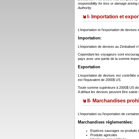
responsibility for loss or damage arising 
Authority.
I- Importation et expo
L'importation et l'exportation de devise
Importation:
L'importation de devises au Zimbabwé n'e
Cependant les voyageurs sont encouragé 
pays avec une partie de la somme impor
Exportation
L'exportation de devises est contrôlée
est l'équivalent de 2000$ US.
Toute somme supérieure à 2000$ US doit
A défaut les devises peuvent être saisie
II- Marchandises pro
L'importation ou l'exportation de certai
Marchandises réglementées:
Espèces sauvages ou produits 
Produits agricoles