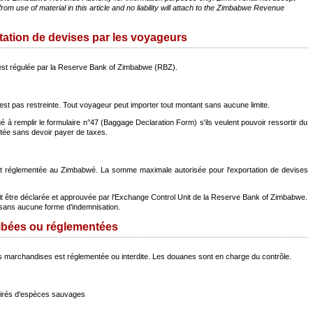
from use of material in this article and no liability will attach to the Zimbabwe Revenue
rtation de devises par les voyageurs
s est régulée par la Reserve Bank of Zimbabwe (RBZ).
st pas restreinte. Tout voyageur peut importer tout montant sans aucune limite.
à remplir le formulaire n°47 (Baggage Declaration Form) s'ils veulent pouvoir ressortir du
tée sans devoir payer de taxes.
 et réglementée au Zimbabwé. La somme maximale autorisée pour l'exportation de devises
 être déclarée et approuvée par l'Exchange Control Unit de la Reserve Bank of Zimbabwe.
 sans aucune forme d'indemnisation.
hibées ou réglementées
nes marchandises est réglementée ou interdite. Les douanes sont en charge du contrôle.
tirés d'espèces sauvages