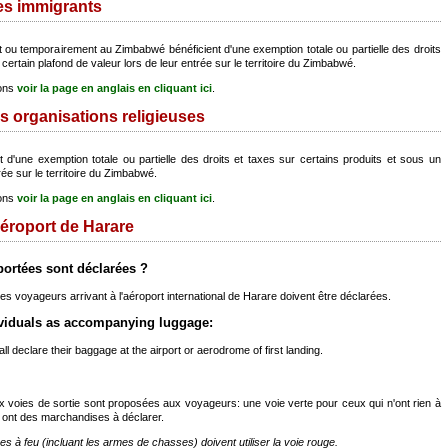
es immigrants
 ou temporairement au Zimbabwé bénéficient d'une exemption totale ou partielle des droits
certain plafond de valeur lors de leur entrée sur le territoire du Zimbabwé.
ions
voir la page en anglais en cliquant ici
.
s organisations religieuses
t d'une exemption totale ou partielle des droits et taxes sur certains produits et sous un
rée sur le territoire du Zimbabwé.
ions
voir la page en anglais en cliquant ici
.
'aéroport de Harare
rtées sont déclarées ?
s voyageurs arrivant à l'aéroport international de Harare doivent être déclarées.
ividuals as accompanying luggage:
ll declare their baggage at the airport or aerodrome of first landing.
ux voies de sortie sont proposées aux voyageurs: une voie verte pour ceux qui n'ont rien à
i ont des marchandises à déclarer.
à feu (incluant les armes de chasses) doivent utiliser la voie rouge.