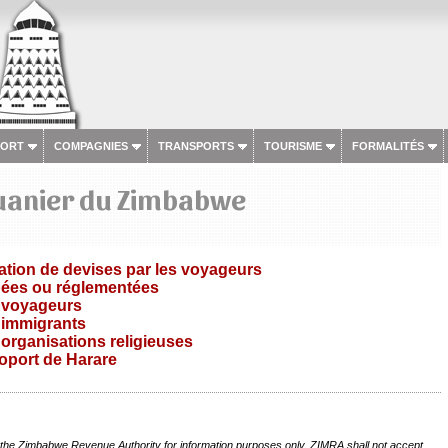
PORT
COMPAGNIES
TRANSPORTS
TOURISME
FORMALITÉS
uanier du Zimbabwe
tation de devises par les voyageurs
ées ou réglementées
 voyageurs
 immigrants
organisations religieuses
roport de Harare
y the Zimbabwe Revenue Authority for information purposes only. ZIMRA shall not accept