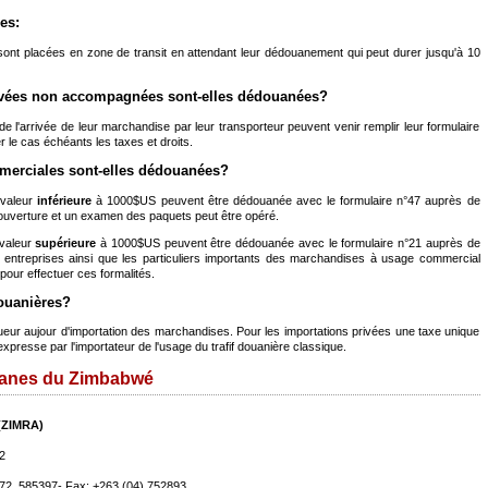
es:
t placées en zone de transit en attendant leur dédouanement qui peut durer jusqu'à 10
vées non accompagnées sont-elles dédouanées?
s de l'arrivée de leur marchandise par leur transporteur peuvent venir remplir leur formulaire
r le cas échéants les taxes et droits.
erciales sont-elles dédouanées?
 valeur
inférieure
à 1000$US peuvent être dédouanée avec le formulaire n°47 auprès de
e ouverture et un examen des paquets peut être opéré.
valeur
supérieure
à 1000$US peuvent être dédouanée avec le formulaire n°21 auprès de
es entreprises ainsi que les particuliers importants des marchandises à usage commercial
 pour effectuer ces formalités.
douanières?
gueur aujour d'importation des marchandises. Pour les importations privées une taxe unique
expresse par l'importateur de l'usage du trafif douanière classique.
ouanes du Zimbabwé
(ZIMRA)
2
72, 585397- Fax: +263 (04) 752893