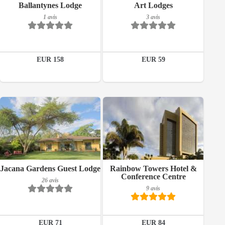
Petit-déjeuner inclus
Petit-déjeuner inclus
Ballantynes Lodge
Art Lodges
1 avis
3 avis
1 avis
3 avis
Détails
Détails
EUR 158
EUR 59
Réserver
Réserver
Petit-déjeuner inclus
Petit-déjeuner inclus
Jacana Gardens Guest Lodge
Rainbow Towers Hotel &
Conference Centre
26 avis
26 avis
9 avis
9 avis
Détails
Détails
EUR 71
EUR 84