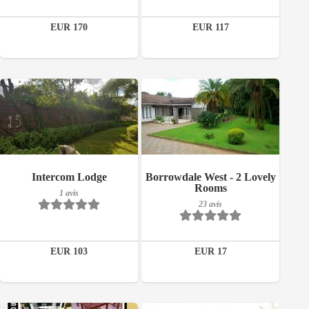
Détails
EUR 170
EUR 117
Réserver
23 avis
Détails
Réserver
Petit-déjeuner inclus
Intercom Lodge
Borrowdale West - 2 Lovely
Rooms
1 avis
1 avis
23 avis
Détails
EUR 103
EUR 17
Réserver