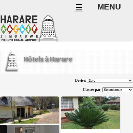
MENU
Hôtels à Harare
Devise:
Classer par:
5 avis
21 avis