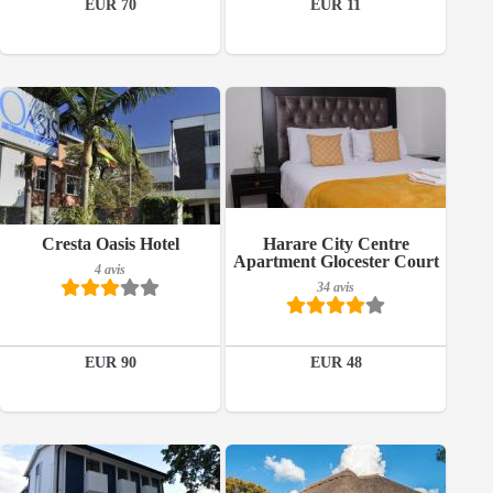
EUR 70
EUR 11
Réserver
34 avis
Petit-déjeuner inclus
Cresta Oasis Hotel
Harare City Centre
Détails
Apartment Glocester Court
4 avis
4 avis
34 avis
Réserver
Détails
EUR 90
EUR 48
Réserver