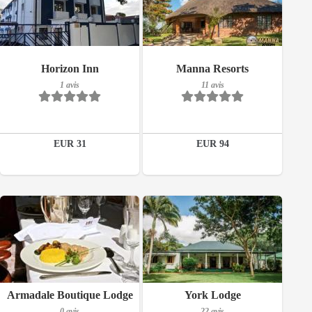
Petit-déjeuner inclus
Petit-déjeuner inclus
Horizon Inn
Manna Resorts
1 avis
11 avis
1 avis
11 avis
Détails
Détails
EUR 31
EUR 94
Réserver
Réserver
0 avis
Détails
Réserver
Petit-déjeuner inclus
Armadale Boutique Lodge
York Lodge
0 avis
22 avis