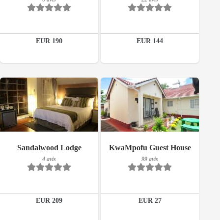
22 avis
Détails
EUR 190
EUR 144
Réserver
Petit-déjeuner inclus
Petit-déjeuner inclus
Sandalwood Lodge
KwaMpofu Guest House
4 avis
99 avis
4 avis
99 avis
Détails
Détails
EUR 209
EUR 27
Réserver
Réserver