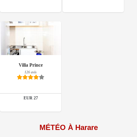
Réserver
Réserver
126 avis
Villa Prince
Détails
126 avis
Réserver
EUR 27
MÉTÉO À Harare