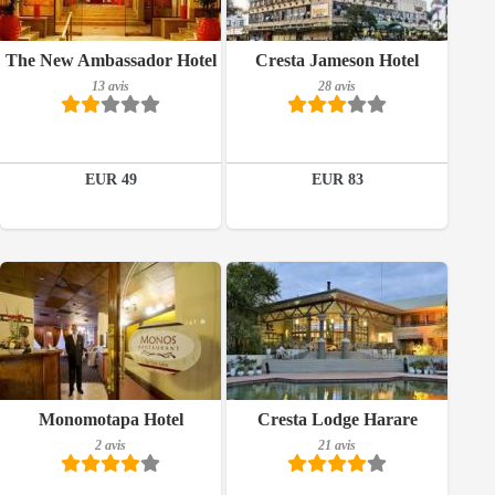
Petit-déjeuner inclus
Petit-déjeuner inclus
The New Ambassador Hotel
Cresta Jameson Hotel
13 avis
28 avis
13 avis
28 avis
Détails
Détails
EUR 49
EUR 83
Réserver
Réserver
Petit-déjeuner inclus
2 avis
Détails
Petit-déjeuner inclus
Monomotapa Hotel
Cresta Lodge Harare
2 avis
21 avis
21 avis
Réserver