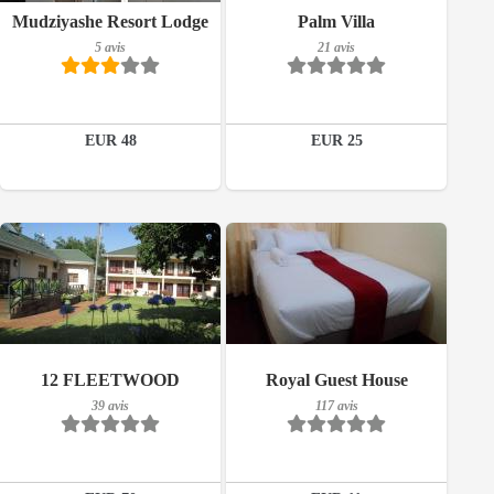
Mudziyashe Resort Lodge
Palm Villa
Détails
Détails
5 avis
21 avis
Réserver
Réserver
EUR 48
EUR 25
117 avis
Petit-déjeuner inclus
12 FLEETWOOD
Royal Guest House
Détails
39 avis
117 avis
39 avis
Réserver
Détails