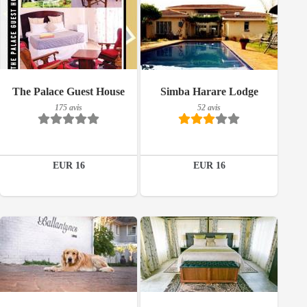
175 avis
52 avis
The Palace Guest House
Simba Harare Lodge
Détails
Détails
175 avis
52 avis
Réserver
Réserver
EUR 16
EUR 16