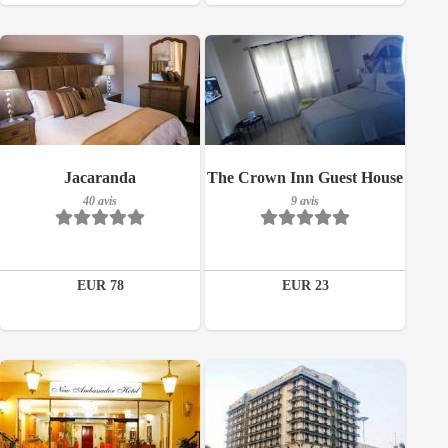
9 avis
Petit-déjeuner inclus
Jacaranda
The Crown Inn Guest House
Détails
40 avis
9 avis
40 avis
Réserver
Détails
EUR 78
EUR 23
Réserver