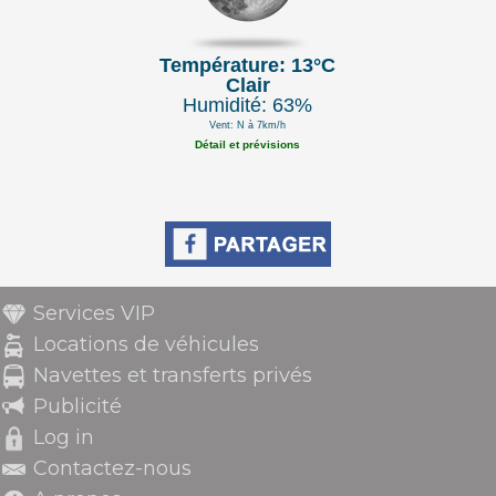
Température: 13°C
Clair
Humidité: 63%
Vent: N à 7km/h
Détail et prévisions
Services VIP
Locations de véhicules
Navettes et transferts privés
Publicité
Log in
Contactez-nous