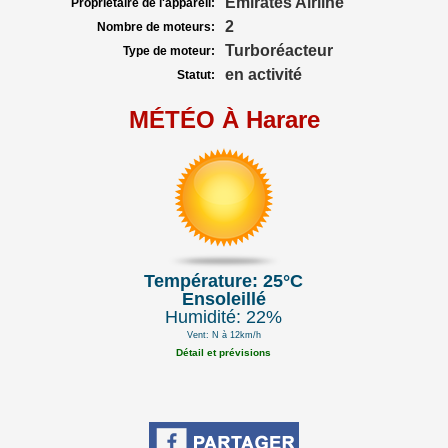
Emirates Airline
Propriétaire de l'appareil:
2
Nombre de moteurs:
Turboréacteur
Type de moteur:
en activité
Statut:
MÉTÉO À Harare
Température: 25°C
Ensoleillé
Humidité: 22%
Vent: N à 12km/h
Détail et prévisions