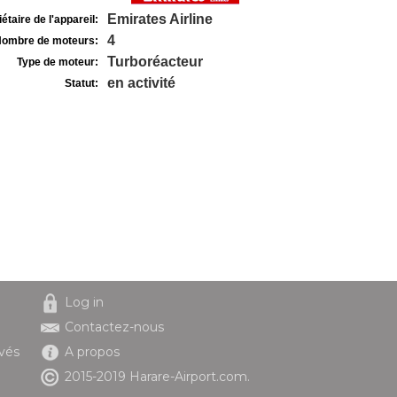
Emirates Airline
étaire de l'appareil:
4
ombre de moteurs:
Turboréacteur
Type de moteur:
en activité
Statut:
Log in
Contactez-nous
ivés
A propos
2015-2019 Harare-Airport.com.