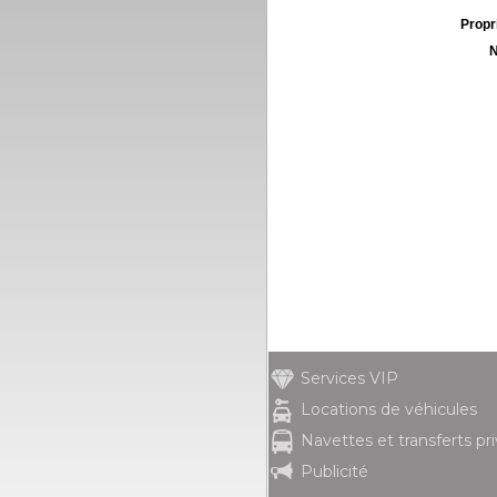
Propri
N
Services VIP
Locations de véhicules
Navettes et transferts pr
Publicité