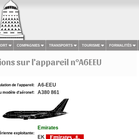
PORT
COMPAGNIES
TRANSPORTS
TOURISME
FORMALITÉS
ons sur l'appareil n°A6EEU
A6-EEU
lation de l'appareil:
A380 861
u modèle d'aéronef:
Emirates
rienne exploitante:
EK