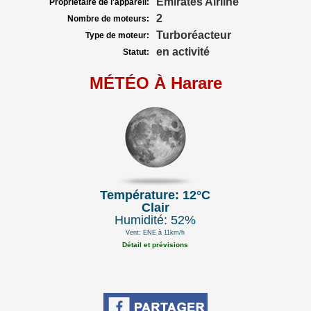
Emirates Airline
Propriétaire de l'appareil:
2
Nombre de moteurs:
Turboréacteur
Type de moteur:
en activité
Statut:
MÉTÉO À Harare
Température: 12°C
Clair
Humidité: 52%
Vent: ENE à 11km/h
Détail et prévisions