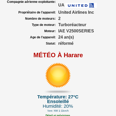
Compagnie aérienne exploitante:
UA
United Airlines Inc
Propriétaire de l'appareil:
2
Nombre de moteurs:
Turboréacteur
Type de moteur:
IAE V2500SERIES
Moteur:
24 an(s)
Age de l'appareil:
réformé
Statut:
MÉTÉO À Harare
Température: 27°C
Ensoleillé
Humidité: 20%
Vent: NW à 11km/h
Détail et prévisions