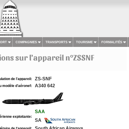
PORT
COMPAGNIES
TRANSPORTS
TOURISME
FORMALITÉS
ons sur l'appareil n°ZSSNF
ZS-SNF
lation de l'appareil:
A340 642
u modèle d'aéronef:
SAA
rienne exploitante:
SA
South African Airways
étaire de l'appareil: