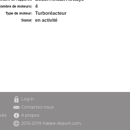
4
ombre de moteurs:
Turboréacteur
Type de moteur:
en activité
Statut:
Log in
Contactez-nous
ivés
A propos
2015-2019 Harare-Airport.com.