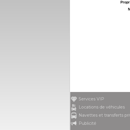
Propri
N
Services VIP
Locations de véhicules
Navettes et transferts pr
Publicité