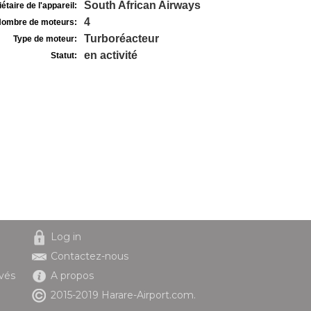
South African Airways
étaire de l'appareil:
4
ombre de moteurs:
Turboréacteur
Type de moteur:
en activité
Statut:
Log in
Contactez-nous
ivés
A propos
2015-2019 Harare-Airport.com.