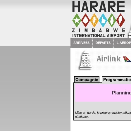
ARRIVÉES
DÉPARTS
L'AÉRO
Airlink
Compagnie
Programmatio
Planning
Mise en garde: la programmation affiché
s'afficher.